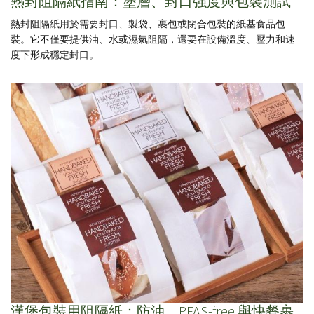
熱封阻隔紙指南：塗層、封口強度與包裝測試
熱封阻隔紙用於需要封口、製袋、裹包或閉合包裝的紙基食品包
裝。它不僅要提供油、水或濕氣阻隔，還要在設備溫度、壓力和速
度下形成穩定封口。
漢堡包裝用阻隔紙：防油、PFAS-free 與快餐裹