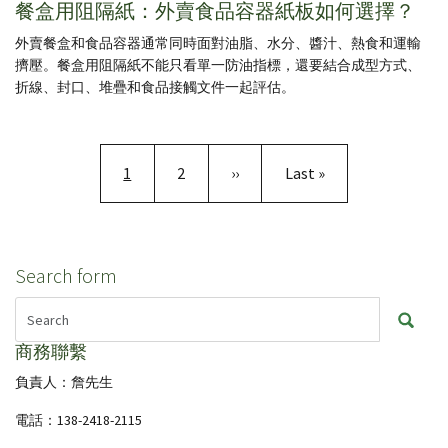
餐盒用阻隔紙：外賣食品容器紙板如何選擇？
外賣餐盒和食品容器通常同時面對油脂、水分、醬汁、熱食和運輸
擠壓。餐盒用阻隔紙不能只看單一防油指標，還要結合成型方式、
折線、封口、堆疊和食品接觸文件一起評估。
Pagination
目前頁面
頁面
下一頁
Last page
1
2
››
Last »
Search form
商務聯繫
負責人：詹先生
電話：138-2418-2115