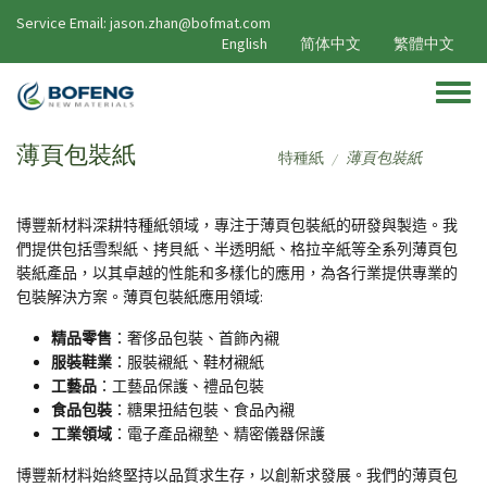
移至主內容
Service Email: jason.zhan@bofmat.com
English
简体中文
繁體中文
Toggle
薄頁包裝紙
特種紙
薄頁包裝紙
/
博豐新材料深耕特種紙領域，專注于薄頁包裝紙的研發與製造。我
們提供包括雪梨紙、拷貝紙、半透明紙、格拉辛紙等全系列薄頁包
裝紙產品，以其卓越的性能和多樣化的應用，為各行業提供專業的
包裝解決方案。薄頁包裝紙應用領域:
精品零售
：奢侈品包裝、首飾內襯
服裝鞋業
：服裝襯紙、鞋材襯紙
工藝品
：工藝品保護、禮品包裝
食品包裝
：糖果扭結包裝、食品內襯
工業領域
：電子產品襯墊、精密儀器保護
博豐新材料始終堅持以品質求生存，以創新求發展。我們的薄頁包