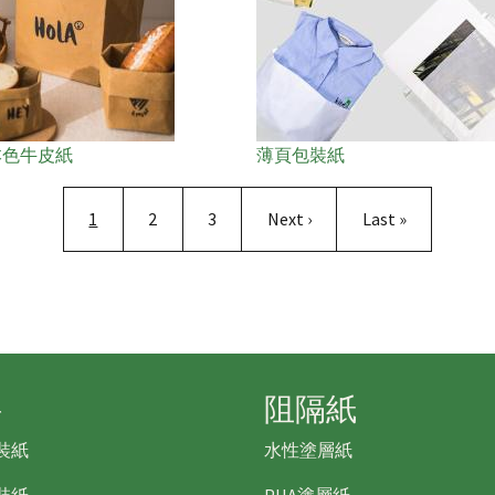
本色牛皮紙
薄頁包裝紙
Pagination
目前頁面
頁面
頁面
下一頁
Last page
1
2
3
Next ›
Last »
料
阻隔紙
裝紙
水性塗層紙