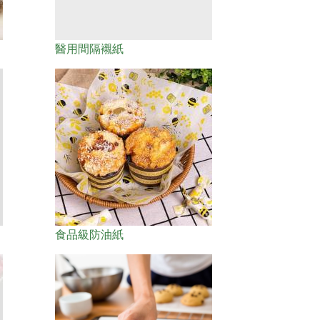
醫用間隔襯紙
食品級防油紙