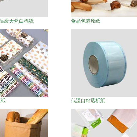
 食品級天然白棉紙
食品包装原纸
頁紙
低溫自粘透析紙