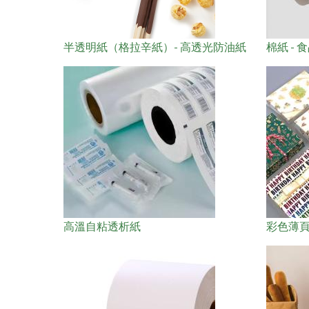
半透明紙（格拉辛紙）- 高透光防油紙
棉紙 -
高溫自粘透析紙
彩色薄