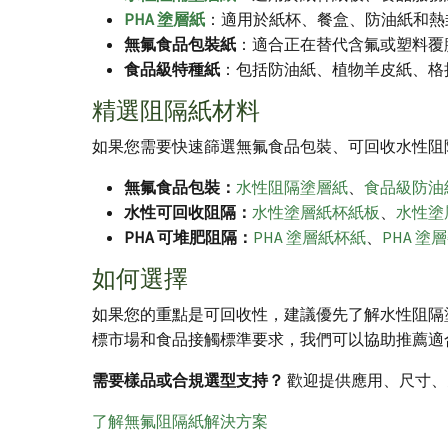
PHA 塗層紙
：適用於紙杯、餐盒、防油紙和熱
無氟食品包裝紙
：適合正在替代含氟或塑料覆
食品級特種紙
：包括防油紙、植物羊皮紙、格
精選阻隔紙材料
如果您需要快速篩選無氟食品包裝、可回收水性阻隔
無氟食品包裝：
水性阻隔塗層紙
、
食品級防油
水性可回收阻隔：
水性塗層紙杯紙板
、
水性塗
PHA 可堆肥阻隔：
PHA 塗層紙杯紙
、
PHA 塗
如何選擇
如果您的重點是可回收性，建議優先了解水性阻隔塗
標市場和食品接觸標準要求，我們可以協助推薦適
需要樣品或合規選型支持？
歡迎提供應用、尺寸、
了解無氟阻隔紙解決方案