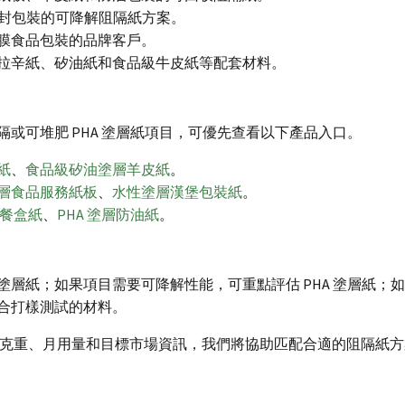
封包裝的可降解阻隔紙方案。
膜食品包裝的品牌客戶。
拉辛紙、矽油紙和食品級牛皮紙等配套材料。
或可堆肥 PHA 塗層紙項目，可優先查看以下產品入口。
紙
、
食品級矽油塗層羊皮紙
。
層食品服務紙板
、
水性塗層漢堡包裝紙
。
層餐盒紙
、
PHA 塗層防油紙
。
層紙；如果項目需要可降解性能，可重點評估 PHA 塗層紙；
合打樣測試的材料。
克重、月用量和目標市場資訊，我們將協助匹配合適的阻隔紙方