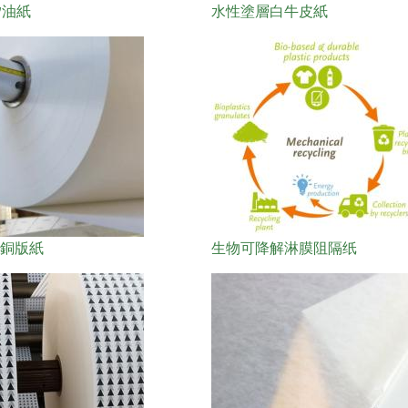
矽油紙
水性塗層白牛皮紙
層銅版紙
生物可降解淋膜阻隔纸