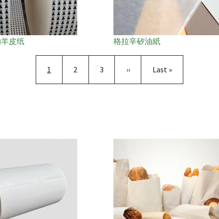
物羊皮纸
格拉辛矽油紙
Pagination
目前頁面
頁面
頁面
下一頁
Last page
1
2
3
››
Last »