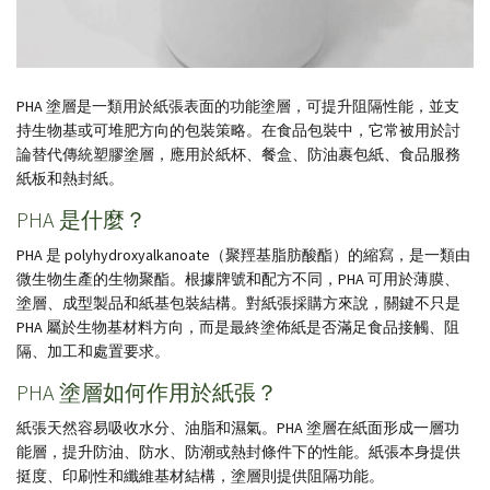
PHA 塗層是一類用於紙張表面的功能塗層，可提升阻隔性能，並支
持生物基或可堆肥方向的包裝策略。在食品包裝中，它常被用於討
論替代傳統塑膠塗層，應用於紙杯、餐盒、防油裹包紙、食品服務
紙板和熱封紙。
PHA 是什麼？
PHA 是 polyhydroxyalkanoate（聚羥基脂肪酸酯）的縮寫，是一類由
微生物生產的生物聚酯。根據牌號和配方不同，PHA 可用於薄膜、
塗層、成型製品和紙基包裝結構。對紙張採購方來說，關鍵不只是
PHA 屬於生物基材料方向，而是最終塗佈紙是否滿足食品接觸、阻
隔、加工和處置要求。
PHA 塗層如何作用於紙張？
紙張天然容易吸收水分、油脂和濕氣。PHA 塗層在紙面形成一層功
能層，提升防油、防水、防潮或熱封條件下的性能。紙張本身提供
挺度、印刷性和纖維基材結構，塗層則提供阻隔功能。