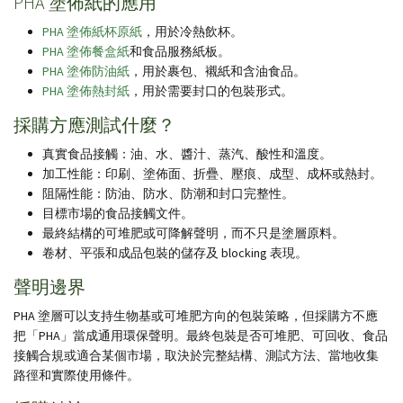
PHA 塗佈紙的應用
PHA 塗佈紙杯原紙
，用於冷熱飲杯。
PHA 塗佈餐盒紙
和食品服務紙板。
PHA 塗佈防油紙
，用於裹包、襯紙和含油食品。
PHA 塗佈熱封紙
，用於需要封口的包裝形式。
採購方應測試什麼？
真實食品接觸：油、水、醬汁、蒸汽、酸性和溫度。
加工性能：印刷、塗佈面、折疊、壓痕、成型、成杯或熱封。
阻隔性能：防油、防水、防潮和封口完整性。
目標市場的食品接觸文件。
最終結構的可堆肥或可降解聲明，而不只是塗層原料。
卷材、平張和成品包裝的儲存及 blocking 表現。
聲明邊界
PHA 塗層可以支持生物基或可堆肥方向的包裝策略，但採購方不應
把「PHA」當成通用環保聲明。最終包裝是否可堆肥、可回收、食品
接觸合規或適合某個市場，取決於完整結構、測試方法、當地收集
路徑和實際使用條件。