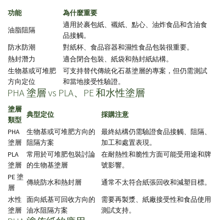
功能
為什麼重要
適用於裹包紙、襯紙、點心、油炸食品和含油食
油脂阻隔
品接觸。
防水防潮
對紙杯、食品容器和濕性食品包裝很重要。
熱封潛力
適合閉合包裝、紙袋和熱封紙結構。
生物基或可堆肥
可支持替代傳統化石基塗層的專案，但仍需測試
方向定位
和當地接受性驗證。
PHA 塗層 vs PLA、PE 和水性塗層
塗層
典型定位
採購注意
類型
PHA
生物基或可堆肥方向的
最終結構仍需驗證食品接觸、阻隔、
塗層
阻隔方案
加工和處置表現。
PLA
常用於可堆肥包裝討論
在耐熱性和脆性方面可能受用途和牌
塗層
的生物基塗層
號影響。
PE 塗
傳統防水和熱封層
通常不太符合紙張回收和減塑目標。
層
水性
面向紙基可回收方向的
需要再製漿、紙廠接受性和食品使用
塗層
油水阻隔方案
測試支持。