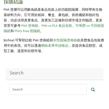
採購結論
PHA 塗層可以理解為紙基食品包裝上的功能阻隔層，同時帶有生物
基材料方向。它可用於紙杯、餐盒、裹包紙、烘焙襯紙和熱封包
裝，但必須用真實食品、真實加工設備和目標市場文件驗證。更多
背景可參考
PHA 塗佈紙
、
PHA vs PLA 食品包裝
、
可堆肥 vs 可回收阻
隔紙
和
PFAS-free 阻隔紙
。
Bofmat 可幫助比較 PHA 塗佈紙和
水性阻隔塗佈紙
在具體食品包裝應
用中的表現。你可以透過
聯絡表單申請樣品
，並提供食品類型、成
型工藝、溫度和目標市場。
Search