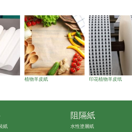
植物羊皮紙
印花植物羊皮纸
料
阻隔紙
裝紙
水性塗層紙