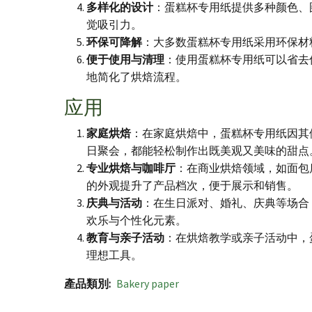
多样化的设计
：蛋糕杯专用纸提供多种颜色、
觉吸引力。
环保可降解
：大多数蛋糕杯专用纸采用环保材
便于使用与清理
：使用蛋糕杯专用纸可以省去
地简化了烘焙流程。
应用
家庭烘焙
：在家庭烘焙中，蛋糕杯专用纸因其
日聚会，都能轻松制作出既美观又美味的甜点
专业烘焙与咖啡厅
：在商业烘焙领域，如面包
的外观提升了产品档次，便于展示和销售。
庆典与活动
：在生日派对、婚礼、庆典等场合
欢乐与个性化元素。
教育与亲子活动
：在烘焙教学或亲子活动中，
理想工具。
產品類別
Bakery paper