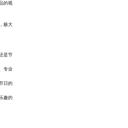
品的视
，极大
还是节
、专业
节日的
乐趣的