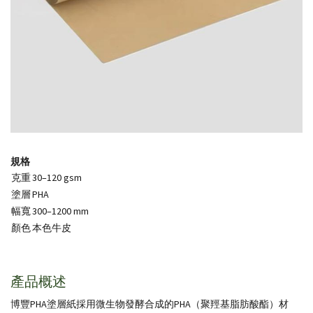
規格
克重
30–120 gsm
塗層
PHA
幅寬
300–1200 mm
顏色
本色牛皮
產品概述
博豐PHA塗層紙採用微生物發酵合成的PHA（聚羥基脂肪酸酯）材