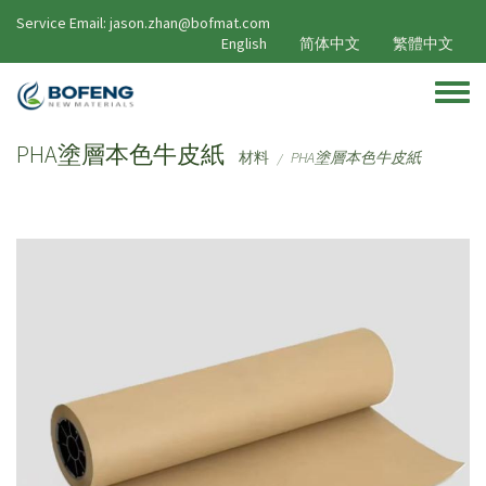
移至主內容
Service Email: jason.zhan@bofmat.com
English
简体中文
繁體中文
Toggle
PHA塗層本色牛皮紙
材料
PHA塗層本色牛皮紙
/