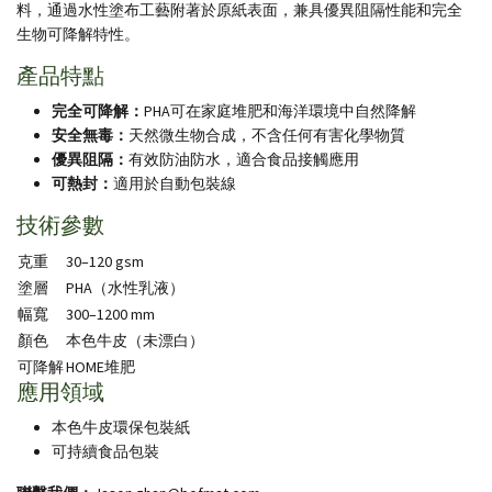
料，通過水性塗布工藝附著於原紙表面，兼具優異阻隔性能和完全
生物可降解特性。
產品特點
完全可降解：
PHA可在家庭堆肥和海洋環境中自然降解
安全無毒：
天然微生物合成，不含任何有害化學物質
優異阻隔：
有效防油防水，適合食品接觸應用
可熱封：
適用於自動包裝線
技術參數
克重
30–120 gsm
塗層
PHA（水性乳液）
幅寬
300–1200 mm
顏色
本色牛皮（未漂白）
可降解
HOME堆肥
應用領域
本色牛皮環保包裝紙
可持續食品包裝