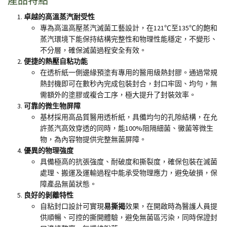
產品特點
卓越的高溫蒸汽耐受性
專為高溫高壓蒸汽滅菌工藝設計，在
121
℃至
135
℃的飽和
蒸汽環境下能保持結構完整性和物理性能穩定，不變形、
不分層，確保滅菌過程安全有效。
便捷的熱壓自粘功能
在透析紙一側邊緣預塗有專用的醫用級熱封膠。通過常規
熱封機即可在數秒內完成包裝封合，封口牢固、均勻，無
需額外的塗膠或複合工序，極大提升了封裝效率。
可靠的微生物屏障
基材採用高品質醫用透析紙，具備均勻的孔隙結構，在允
許蒸汽高效穿透的同時，能
100%
阻隔細菌、黴菌等微生
物，為內容物提供完整無菌屏障。
優異的物理強度
具備極高的抗張強度、耐破度和撕裂度，確保包裝在滅菌
處理、搬運及運輸過程中能承受物理應力，避免破損，保
障產品無菌狀態。
良好的剝離特性
自粘封口設計可實現
易撕揭
效果，在開啟時為醫護人員提
供順暢、可控的撕開體驗，避免無菌區污染，同時保證封