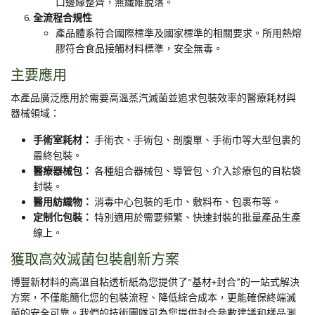
口邊緣整齊，無纖維脫落。
全流程合規性
產品體系符合國際標準及國家標準的相關要求。所用熱熔
膠符合食品接觸材料標準，安全無毒。
主要應用
本產品廣泛應用於需要高溫蒸汽滅菌並追求包裝效率的醫療耗材與
器械領域：
手術室耗材：
手術衣、手術包、剖腹單、手術巾等大型包裹的
最終包裝。
醫療器械包：
各種組合器械包、導管包、介入診療包的自粘袋
封裝。
醫用紡織物：
消毒中心包裝的毛巾、敷料布、包裹布等。
定制化包裝：
特別適用於需要頻繁、快速封裝的批量產品生產
線上。
獲取高效滅菌包裝創新方案
博豐新材料的高溫自粘透析紙為您提供了“基材
+
封合”的一站式解決
方案，不僅能簡化您的包裝流程、降低綜合成本，更能確保終端滅
菌的安全可靠。我們的技術團隊可為您提供封合參數建議和樣品測