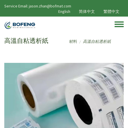
移至主內容
Service Email: jason.zhan@bofmat.com
English
简体中文
繁體中文
Toggle
高溫自粘透析紙
材料
高溫自粘透析紙
/