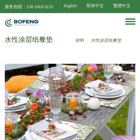
跳转到主要内容
English
简体中文
繁體中文
服务热线：138-2418-2115
Toggle
水性涂层纸餐垫
材料
水性涂层纸餐垫
/