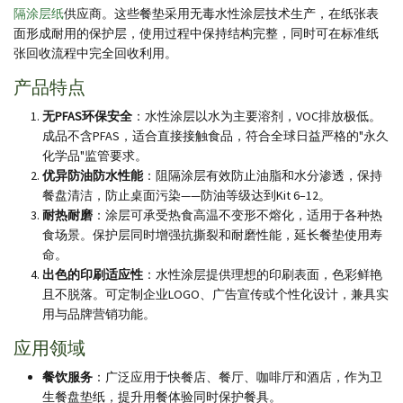
隔涂层纸
供应商。这些餐垫采用无毒水性涂层技术生产，在纸张表
面形成耐用的保护层，使用过程中保持结构完整，同时可在标准纸
张回收流程中完全回收利用。
产品特点
无PFAS环保安全
：水性涂层以水为主要溶剂，VOC排放极低。
成品不含PFAS，适合直接接触食品，符合全球日益严格的"永久
化学品"监管要求。
优异防油防水性能
：阻隔涂层有效防止油脂和水分渗透，保持
餐盘清洁，防止桌面污染——防油等级达到Kit 6–12。
耐热耐磨
：涂层可承受热食高温不变形不熔化，适用于各种热
食场景。保护层同时增强抗撕裂和耐磨性能，延长餐垫使用寿
命。
出色的印刷适应性
：水性涂层提供理想的印刷表面，色彩鲜艳
且不脱落。可定制企业LOGO、广告宣传或个性化设计，兼具实
用与品牌营销功能。
应用领域
餐饮服务
：广泛应用于快餐店、餐厅、咖啡厅和酒店，作为卫
生餐盘垫纸，提升用餐体验同时保护餐具。