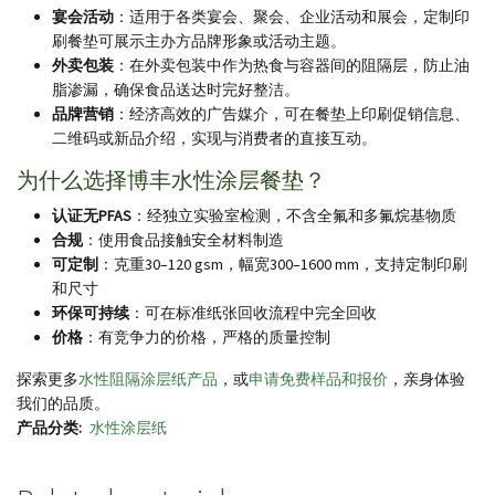
宴会活动
：适用于各类宴会、聚会、企业活动和展会，定制印
刷餐垫可展示主办方品牌形象或活动主题。
外卖包装
：在外卖包装中作为热食与容器间的阻隔层，防止油
脂渗漏，确保食品送达时完好整洁。
品牌营销
：经济高效的广告媒介，可在餐垫上印刷促销信息、
二维码或新品介绍，实现与消费者的直接互动。
为什么选择博丰水性涂层餐垫？
认证无PFAS
：经独立实验室检测，不含全氟和多氟烷基物质
合规
：使用食品接触安全材料制造
可定制
：克重30–120 gsm，幅宽300–1600 mm，支持定制印刷
和尺寸
环保可持续
：可在标准纸张回收流程中完全回收
价格
：有竞争力的价格，严格的质量控制
探索更多
水性阻隔涂层纸产品
，或
申请免费样品和报价
，亲身体验
我们的品质。
产品分类
水性涂层纸