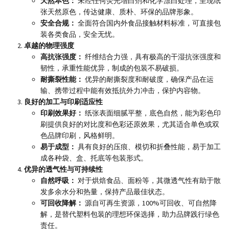
天然本色：
未经任何荧光增白剂和化学漂白处理，呈现纸
张天然原色，传达健康、质朴、环保的品牌形象。
安全合规：
全面符合国内外食品接触材料标准，可直接包
装各类食品，安全无忧。
卓越的物理强度
高抗张强度：
纤维结合力强，具有极高的干湿抗张强度和
韧性，承重性能优异，制成的包装不易破损。
耐撕裂性能：
优异的耐撕裂度和耐破度，确保产品在运
输、携带过程中能有效抵抗外力冲击，保护内容物。
良好的加工与印刷适应性
印刷效果好：
纸张表面细腻平整，底色自然，能为彩色印
刷提供良好的对比度和色彩还原效果，尤其适合单色或双
色品牌印刷，风格鲜明。
易于成型：
具有良好的压痕、模切和折叠性能，易于加工
成各种袋、盒、托底等包装形式。
优异的透气性与可持续性
自然呼吸：
对于烘焙食品、面粉等，其微透气性有助于散
发多余水分和热量，保持产品最佳状态。
可回收降解：
源自可再生资源，
100%
可回收、可自然降
解，是替代塑料包装的理想环保选择，助力品牌践行绿色
责任。