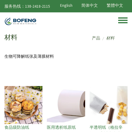
跳转到主要内容
English
简体中文
繁體中文
服务热线：138-2418-2115
Toggle
材料
产品
材料
/
生物可降解纸张及薄膜材料
食品级防油纸
医用透析纸原纸
半透明纸（格拉辛