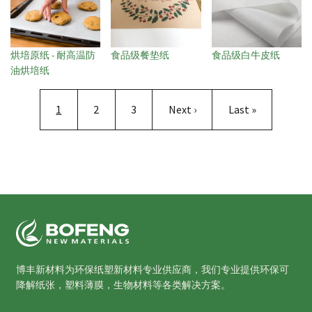
烘培原纸 - 耐高温防
食品级餐垫纸
食品级白牛皮纸
油烘培纸
分页
当前页
Page
Page
下一页
末页
1
2
3
Next ›
Last »
博丰新材料为环保纸塑新材料专业供应商，我们专业提供环保可
降解纸张，塑料薄膜，生物材料等各类解决方案。