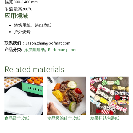
幅寬
300–1400 mm
耐溫
最高200°C
应用领域
烧烤用纸、烤肉垫纸
户外烧烤
联系我们：
Jason.zhan@bofmat.com
产品分类
涂层阻隔纸
Barbecue paper
Related materials
食品级羊皮纸
食品级涂硅羊皮纸
糖果扭结包装纸