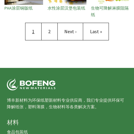
PHA涂层铜版纸
水性涂层汉堡包装纸
生物可降解淋膜阻隔
纸
分页
当前页
Page
下一页
末页
1
2
Next ›
Last »
博丰新材料为环保纸塑新材料专业供应商，我们专业提供环保可
降解纸张，塑料薄膜，生物材料等各类解决方案。
材料
食品包装纸