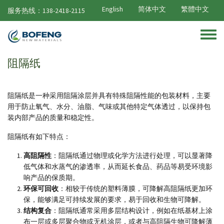
跳转到主要内容
English
简体中文
繁體中文
服务热线：138-2418-2115
Toggle
阻隔纸
阻隔纸
是一种采用阻隔涂层并具有特殊阻隔性能的包装材料，主要
用于防止氧气、水分、油脂、气味或其他特定气体透过，以保持包
装内部产品的质量和稳定性。
阻隔纸有如下特点：
高阻隔性
：阻隔纸通过物理或化学方法进行处理，可以显著降
低气体和水蒸气的渗透率，从而延长食品、药品等易受环境影
响产品的保质期。
环保可回收
：相较于传统的塑料薄膜，可降解高阻隔纸更加环
保，能够满足可持续发展的要求，易于回收和生物可降解。
结构复合
：阻隔纸通常采用多层结构设计，例如在纸基材上涂
布一层或多层聚合物或无机涂层，或者与高阻隔生物可降解薄